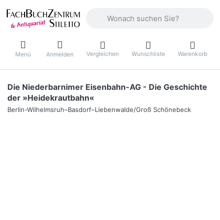
Geben Sie einen Suchbegriff ein. Währ
Vergleichen
Wunschliste
Warenkorb
Menü
Anmelden
Die Niederbarnimer Eisenbahn-AG - Die Geschichte
der »Heidekrautbahn«
Berlin-Wilhelmsruh–Basdorf–Liebenwalde/Groß Schönebeck