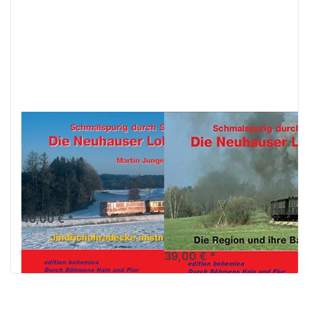
Drücken Sie
Drücken Sie
ENTER für
ENTER für
mehr
mehr
Optionen zu
Optionen zu
Die
Die
Neuhauser
Neuhauser
Lokalbahnen
Lokalbahnen
- JHMD
-
Schmalspurig
durch
Südböhmen
Die Neuhauser
Die Neuhauser
Lokalbahnen -
Lokalbahnen -
JHMD
Schmalspurig
durch
Durch Böhmens Hain und
Flur, Band 12/2
Südböhmen
46,00 € *
Reihe: Durch Böhmens Hain
und Flur Band 12/1
39,00 € *