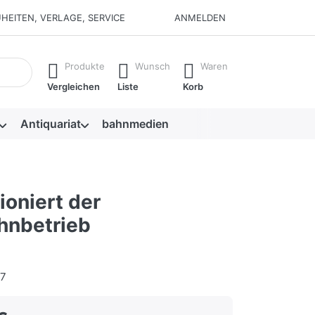
HEITEN, VERLAGE, SERVICE
ANMELDEN
isch erste Ergebnisse. Drücken Sie die Eingabetaste, um alle 
Produkte
Wunsch
Waren
Vergleichen
Liste
Korb
Antiquariat
bahnmedien
ioniert der
hnbetrieb
17