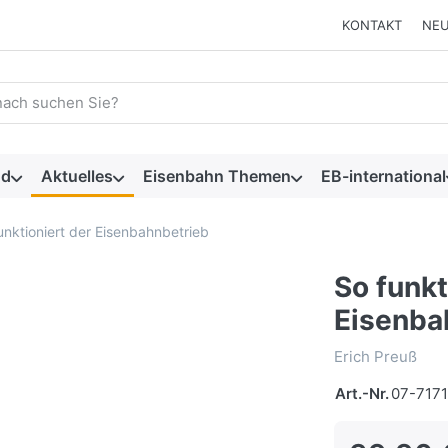
KONTAKT
NEU
 einen Suchbegriff ein. Während Sie tippen, erscheinen automat
nd
Aktuelles
Eisenbahn Themen
EB-international
unktioniert der Eisenbahnbetrieb
So funkt
Eisenba
Erich Preuß
Art.-Nr.
07-717