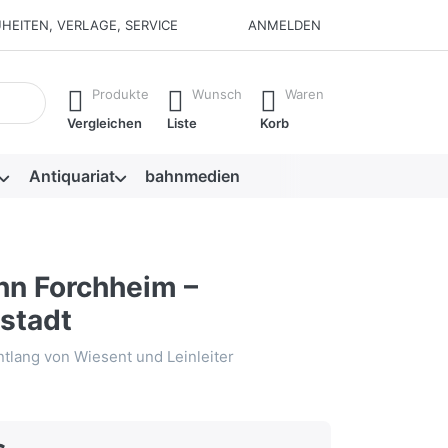
HEITEN, VERLAGE, SERVICE
ANMELDEN
isch erste Ergebnisse. Drücken Sie die Eingabetaste, um alle 
Produkte
Wunsch
Waren
Vergleichen
Liste
Korb
Antiquariat
bahnmedien
hn Forchheim –
nstadt
lang von Wiesent und Leinleiter