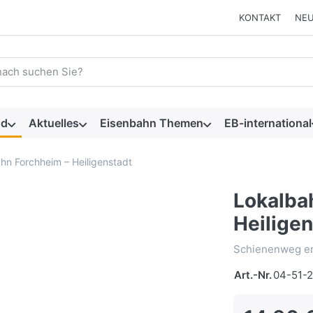
KONTAKT
NEU
 einen Suchbegriff ein. Während Sie tippen, erscheinen automat
nd
Aktuelles
Eisenbahn Themen
EB-international
hn Forchheim – Heiligenstadt
Lokalba
Heilige
Schienenweg ent
Art.-Nr.
04-51-2