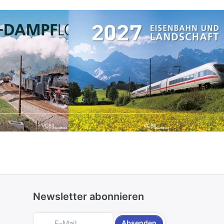
ampfloks
Eisenbahn und
Landschaft
2027
Kalender
ündigung
*
Vorankündigung
24,99 € *
Newsletter abonnieren
Absenden