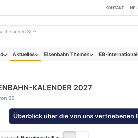
KONTAKT
NEU
 einen Suchbegriff ein. Während Sie tippen, erscheinen automat
nd
Aktuelles
Eisenbahn Themen
EB-international
ENBAHN-KALENDER 2027
rgebnisse:
von
25
Überblick über die von uns vertriebenen
iere nach
Neu eingestellt