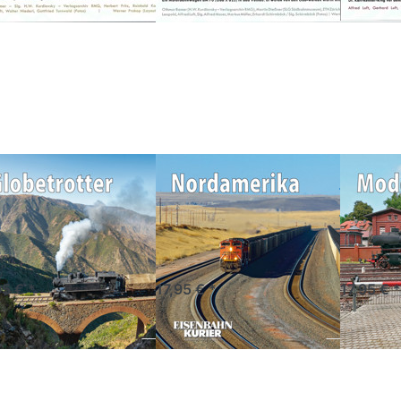
cken Sie
Drücken Sie
Drücken 
TER für
ENTER für
ENTER f
mehr
mehr
mehr
ionen zu
Optionen zu
Optionen
betrotter
Nordamerika
Modellba
2027
2027
2027
obetrotter
Nordamerika
Mode
27
2027
2027
teuer auf Schienen
Grandiose Züge, endlose
Die große 
 um den Globus
Weiten, pure
Eisenbahn
Eisenbahnfaszination
orankündigung
Vorankündigung
Vorank
95 € *
17,95 € *
17,95 € *
ücken
Drücken Sie
Drücken
Sie
ENTER für
Sie
NTER
mehr
ENTER