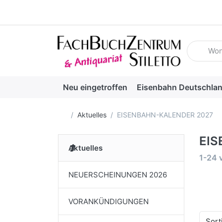
Geben Sie
Neu eingetroffen
Eisenbahn Deutschla
Startseite
Aktuelles
EISENBAHN-KALENDER 2027
EIS
Aktuelles
Suche
1-24
NEUERSCHEINUNGEN 2026
VORANKÜNDIGUNGEN
Sort