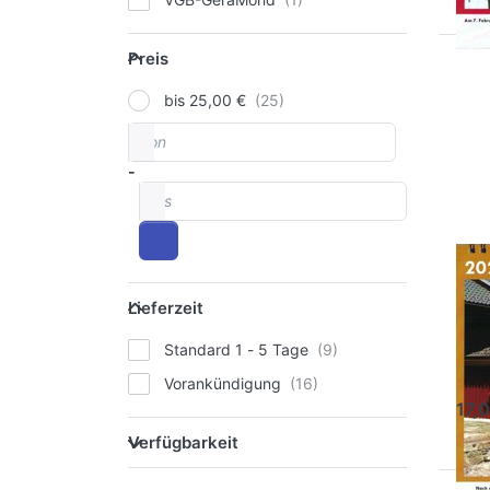
Preis
Preis
Dr
bis 25,00 €
E
für
von
Preisspanne
Opt
Kal
-
20
bis
R
Ka
Lieferzeit
- 
Lieferzeit
Schm
Standard 1 - 5 Tage
S
Vorankündigung
17,
Verfügbarkeit
Verfügbarkeit