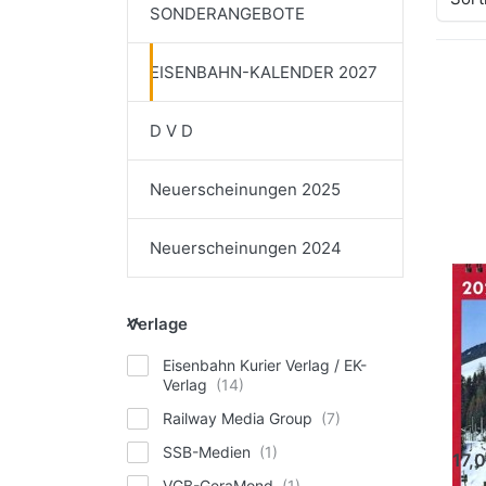
SONDERANGEBOTE
EISENBAHN-KALENDER 2027
D
EN
O
D V D
Die
Neuerscheinungen 2025
Neuerscheinungen 2024
20
Verlage
Di
Verlage
Re
Eisenbahn Kurier Verlag / EK-
Verlag
Sech
Diese
Railway Media Group
S
SSB-Medien
17,
VGB-GeraMond