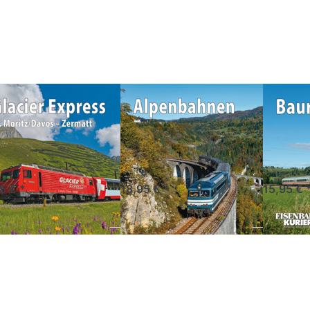
 mehr
Optionen zu
für mehr
ionen
Alpenbahnen
Optionen
zu
2027
zu
acier
Baureihe
press
218 -
027
2027
acier
Alpenbahnen
Baure
press 2027
2027
2027
Panoramazug durch die
Eisenbahnzauber zwischen
Dieselpowe
nwelt der Schweiz
Gipfeln und Tälern
auf Schien
orankündigung
Vorankündigung
Vorank
5 € *
18,95 € *
15,95 € 
ücken
Drücken Sie
Drücken
Sie
ENTER für
Sie
NTER
mehr
ENTER
 mehr
Optionen zu
für mehr
ionen
Moderne
Optionen
zu
Lokomotiven
zu