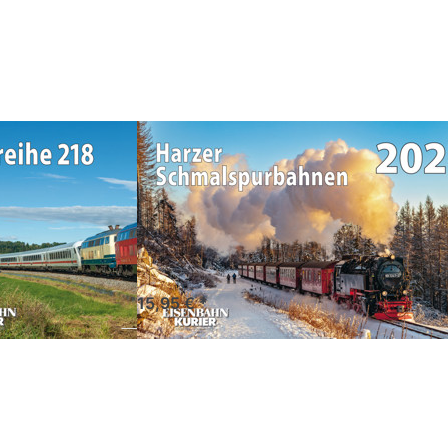
Harzer
Schmalspurbahnen
2027
ihe 218 -
Harzer
Schmalspurbahnen
2027
r & Nostalgie
en
Kalender
ündigung
*
Standard 1 - 5 Tage
15,95 € *
Drücken Sie
ENTER für mehr
Optionen zu
Deutschlandreise
2027