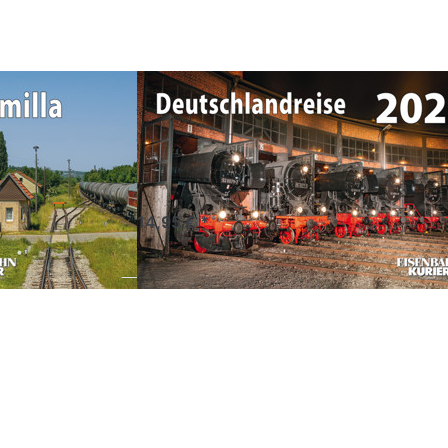
lla 2027
Deutschlandreise
2027
Kalender
ündigung
*
Vorankündigung
14,95 € *
Drücken
R
Sie ENTER
für mehr
Optionen
zu
s
Eisenbahn
und
Landschaft
2027