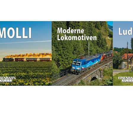
OLLI
2027
Ludmilla
27 -
2027
ender
LLI 2027 -
Moderne
Ludmi
lender
Lokomotiven
Kalender
2027
Fahrt mit dem MOLLI
Vorank
Kalender
15,95 € 
tandard 1 - 5 Tage
95 € *
Vorankündigung
15,95 € *
Drücken Sie
Drücken Sie
Drücken
TER für mehr
ENTER für
Sie ENTE
Optionen zu
mehr
für mehr
pflokomotiven
Optionen zu
Optionen
2027
Reichsbahn-
zu DB-
Dampf
Dampflok
2027
2027