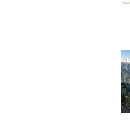
Drü
EN
Opt
Glo
Gl
20
Aben
rund
V
18,
Dr
E