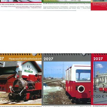
ücken
Drücken Sie
Drücken 
Sie
ENTER für mehr
für mehr
NTER
Optionen zu
zu W
 mehr
Kalender -
Straßenba
ionen
Motorbahnwagen
2
zu
2027
ender
27 -
eihe
699
lender 2027
Kalender -
Wien
Reihe 699
Motorbahnwagen
Straß
2027
2027
alspurdampflokomotive
Motorbahnwagen und
Kalender
tandard 1 - 5 Tage
Draisinen
00 € *
Standard 1 - 5 Tage
Standar
17,00 € *
17,00 € 