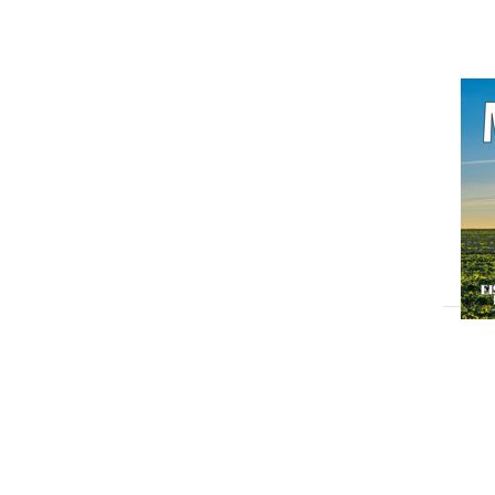
M
20
Kal
MO
Ka
Auf 
S
15,
EN
Dam