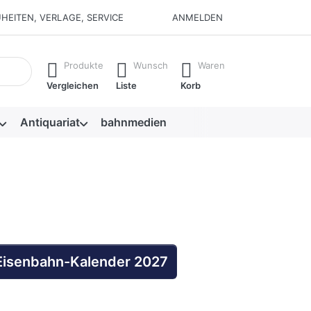
HEITEN, VERLAGE, SERVICE
ANMELDEN
isch erste Ergebnisse. Drücken Sie die Eingabetaste, um alle 
Produkte
Wunsch
Waren
Vergleichen
Liste
Korb
Antiquariat
bahnmedien
 Eisenbahn-Kalender 2027