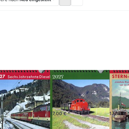
rücken Sie
Drücken Sie ENTER
Drücken
TER für mehr
für mehr Optionen
Sie
ptionen zu
zu
ENTER
2027 -
Bregenzerwaldbahn
für mehr
sellokomotive
2027
Optionen
Reihe 2043
zu
Stern-
Stunden
2027
27 -
Bregenzerwaldbahn
Stern
esellokomotive
2027
2027
ihe 2043
Das Wälderbähnle in
Die elektr
Vorarlberg
Unterachs
s Jahrzehnte
Standard 1 - 5 Tage
Standar
lkraft
17,00 € *
17,00 € 
tandard 1 - 5 Tage
00 € *