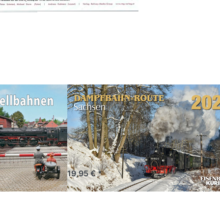
Sie
Drücken Sie
ür
ENTER für
mehr
 zu
Optionen zu
hnen
Dampfbahn-
Route
Sachsen
2027
llbahnen
Dampfbahn-
Route
Sachsen 2027
Welt der kleinen
Kalender
ündigung
Vorankündigung
19,95 € *
Drücken Sie
ENTER für mehr
Optionen zu