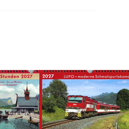
Drücken Sie ENTER für
mehr Optionen zu
Kalender 2027 - LUPO
- moderne
Schmalspurlokomotiven
-Stunden
Kalender 2027
- LUPO -
moderne
ische Bahn
ee-See
Schmalspurlokomotiven
d 1 - 5 Tage
Gmeinder
*
dieselhydraulische
Lokomotive D75 B'B'
Standard 1 - 5 Tage