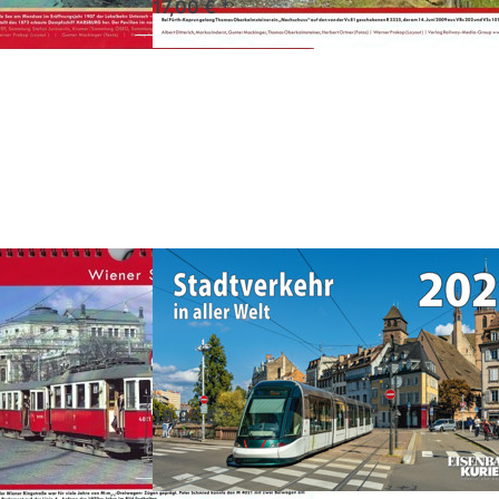
17,00 € *
Sie ENTER
Drücken Sie
 Optionen
ENTER für
iener
mehr
hnkalender
Optionen zu
027
Stadtverkehr
2027
er
Stadtverkehr
enbahnkalender
2027
Zwischen Tradition und
Moderne
Vorankündigung
18,95 € *
d 1 - 5 Tage
*