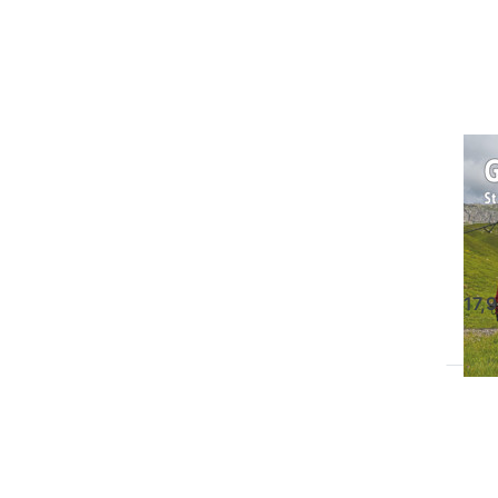
für
Opt
Gl
Ex
2
Gl
Ex
Der 
Alpe
V
17,9
Dr
E
für
Opt