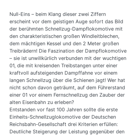
Null-Eins – beim Klang dieser zwei Ziffern
erscheint vor dem geistigen Auge sofort das Bild
der berühmten Schnellzug-Dampf­lokomotive mit
den charakteristischen großen Wind­leit­blechen,
dem mächtigen Kessel und den 2 Meter großen
Treib­rädern! Die Faszination der Dampf­lokomotive
– sie ist unwillkürlich verbunden mit der wuchtigen
01, die mit kreisenden Treib­stangen unter einer
kraftvoll aufsteigenden Dampf­fahne vor einem
langen Schnell­zug über die Schienen jagt! Wer hat
nicht schon davon geträumt, auf dem Führerstand
einer 01 vor einem Fern­schnellzug den Zauber der
alten Eisenbahn zu erleben?
Entstanden vor fast 100 Jahren sollte die erste
Einheits-Schnell­zug­lokomotive der Deutschen
Reichs­bahn-Gesellschaft drei Kriterien erfüllen:
Deutliche Steigerung der Leistung gegenüber den