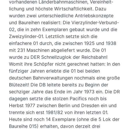
vorhandenen Länder­bahn­maschinen, Ver­ein­heit­
lichung und höchste Wirt­schaft­lichkeit. Dazu
wurden zwei unterschiedliche Antriebs­konzepte
und Bau­reihen realisiert: Die Vierzylinder-Verbund-
02, die in zehn Exemplaren gebaut wurde und die
Zweizylinder-01. Letztlich setzte sich die
einfachere 01 durch, die zwischen 1925 und 1938
mit 231 Maschinen abgeliefert wurde. Die 01
wurde zu DER Schnell­zug­lok der Reichs­bahn!
Womit ihre Schöpfer nicht gerechnet hatten: In den
fünfziger Jahren erlebte die 01 bei beiden
deutschen Bahn­verwaltungen nochmals eine große
Blütezeit! Die DB leitete bereits zu Beginn der
sechziger Jahre das Ende im Jahr 1973 ein. Die DR
dagegen setzte die stolzen Pacifics noch bis
Herbst 1977 zwischen Berlin und Dresden ein und
trennte sich erst 1981/82 von ihren letzten 01.
Heute sind noch 14 Exemplare (ohne die 5 Lok der
Baureihe 015) erhalten, davon derzeit drei