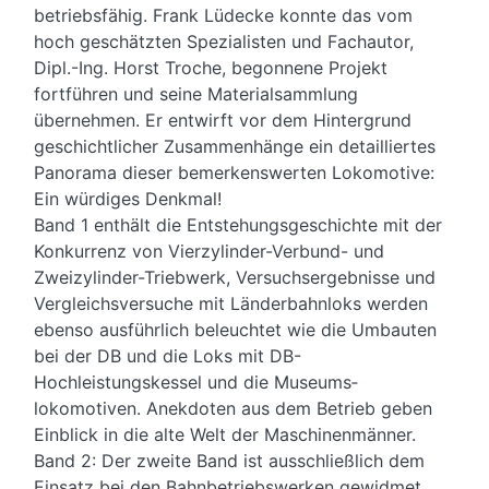
betriebsfähig. Frank Lüdecke konnte das vom
hoch geschätzten Spezialisten und Fachautor,
Dipl.-Ing. Horst Troche, begonnene Projekt
fortführen und seine Material­sammlung
übernehmen. Er entwirft vor dem Hinter­grund
geschicht­licher Zusammen­hänge ein detailliertes
Panorama dieser bemerkens­werten Lokomotive:
Ein würdiges Denkmal!
Band 1 enthält die Entstehungsgeschichte mit der
Konkurrenz von Vier­zylinder-Verbund- und
Zweizylinder-Triebwerk, Versuchsergebnisse und
Vergleichs­versuche mit Länder­bahn­loks werden
ebenso aus­führlich beleuchtet wie die Umbauten
bei der DB und die Loks mit DB-
Hochleistungskessel und die Museums­
lokomotiven. Anekdoten aus dem Betrieb geben
Einblick in die alte Welt der Maschinen­männer.
Band 2: Der zweite Band ist ausschließlich dem
Einsatz bei den Bahn­betriebs­werken gewidmet.