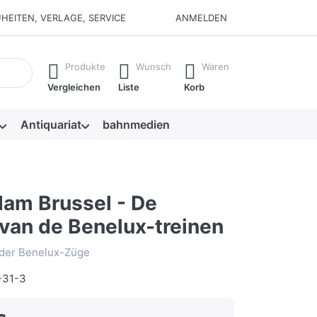
HEITEN, VERLAGE, SERVICE
ANMELDEN
isch erste Ergebnisse. Drücken Sie die Eingabetaste, um alle 
Produkte
Wunsch
Waren
Vergleichen
Liste
Korb
Antiquariat
bahnmedien
am Brussel - De
 van de Benelux-treinen
 der Benelux-Züge
-31-3