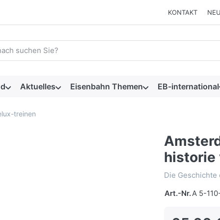
KONTAKT
NEU
 einen Suchbegriff ein. Während Sie tippen, erscheinen automat
nd
Aktuelles
Eisenbahn Themen
EB-international
lux-treinen
Amsterd
historie
Die Geschichte
Art.-Nr.
A 5-110